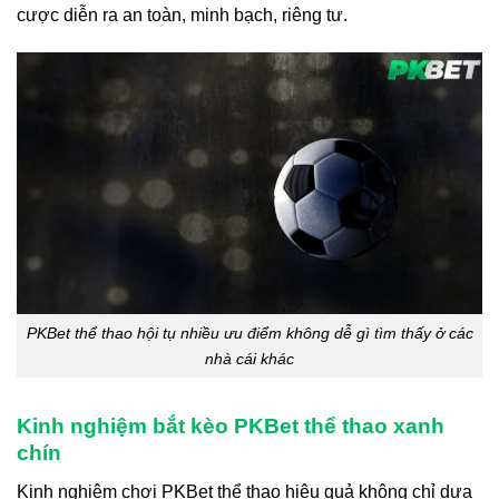
cược diễn ra an toàn, minh bạch, riêng tư.
PKBet thể thao hội tụ nhiều ưu điểm không dễ gì tìm thấy ở các
nhà cái khác
Kinh nghiệm bắt kèo PKBet thể thao xanh
chín
Kinh nghiệm chơi PKBet thể thao hiệu quả không chỉ dựa