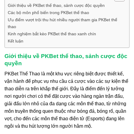
Giới thiệu về PKBet thể thao, sảnh cược độc quyền
Các bộ môn phổ biến trong PKBet thể thao
Ưu điểm vượt trội thu hút nhiều người tham gia PKBet thể
thao
Kinh nghiệm bắt kèo PKBet thể thao xanh chín
Kết luận
Giới thiệu về PKBet thể thao, sảnh cược độc
quyền
PKBet Thể Thao là một khu vực riêng biệt được thiết kế,
vận hành để phục vụ nhu cầu cá cược vào các sự kiện thể
thao diễn ra trên khắp thế giới. Đây là điểm đến lý tưởng
nơi người chơi có thể đặt cược vào hàng ngàn trận đấu,
giải đấu lớn nhỏ của đa dạng các môn thể thao, từ những
môn truyền thống quen thuộc như bóng đá, bóng rổ, quần
vợt, cho đến các môn thể thao điện tử (Esports) đang lên
ngôi và thu hút lượng lớn người hâm mộ.