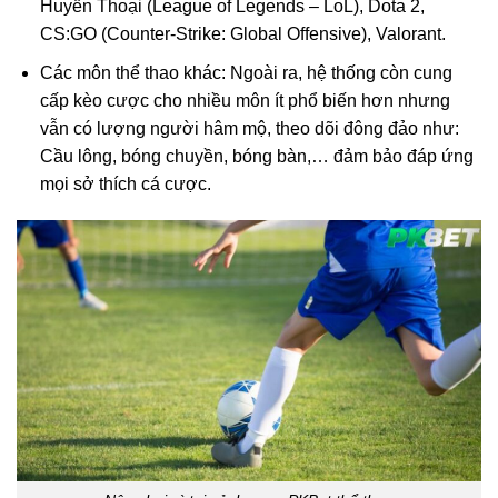
Huyền Thoại (League of Legends – LoL), Dota 2,
CS:GO (Counter-Strike: Global Offensive), Valorant.
Các môn thể thao khác: Ngoài ra, hệ thống còn cung
cấp kèo cược cho nhiều môn ít phổ biến hơn nhưng
vẫn có lượng người hâm mộ, theo dõi đông đảo như:
Cầu lông, bóng chuyền, bóng bàn,… đảm bảo đáp ứng
mọi sở thích cá cược.