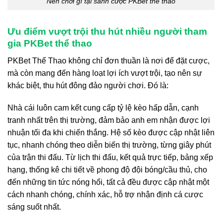
Nên chơi gì tại sảnh cược PKBet thể thao
Ưu điểm vượt trội thu hút nhiều người tham
gia PKBet thể thao
PKBet Thể Thao không chỉ đơn thuần là nơi để đặt cược,
mà còn mang đến hàng loạt lợi ích vượt trội, tạo nên sự
khác biệt, thu hút đông đảo người chơi. Đó là:
Nhà cái luôn cam kết cung cấp tỷ lệ kèo hấp dẫn, cạnh
tranh nhất trên thị trường, đảm bảo anh em nhận được lợi
nhuận tối đa khi chiến thắng. Hệ số kèo được cập nhật liên
tục, nhanh chóng theo diễn biến thị trường, từng giây phút
của trận thi đấu. Từ lịch thi đấu, kết quả trực tiếp, bảng xếp
hạng, thống kê chi tiết về phong độ đội bóng/cầu thủ, cho
đến những tin tức nóng hổi, tất cả đều được cập nhật một
cách nhanh chóng, chính xác, hỗ trợ nhận định cá cược
sáng suốt nhất.