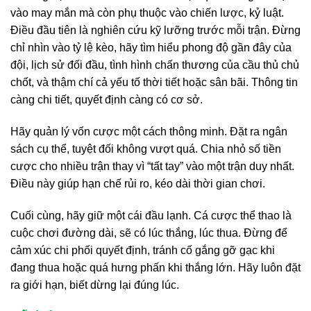
vào may mắn mà còn phụ thuộc vào chiến lược, kỷ luật.
Điều đầu tiên là nghiên cứu kỹ lưỡng trước mỗi trận. Đừng
chỉ nhìn vào tỷ lệ kèo, hãy tìm hiểu phong độ gần đây của
đội, lịch sử đối đầu, tình hình chấn thương của cầu thủ chủ
chốt, và thậm chí cả yếu tố thời tiết hoặc sân bãi. Thông tin
càng chi tiết, quyết định càng có cơ sở.
Hãy quản lý vốn cược một cách thông minh. Đặt ra ngân
sách cụ thể, tuyệt đối không vượt quá. Chia nhỏ số tiền
cược cho nhiều trận thay vì “tất tay” vào một trận duy nhất.
Điều này giúp hạn chế rủi ro, kéo dài thời gian chơi.
Cuối cùng, hãy giữ một cái đầu lạnh. Cá cược thể thao là
cuộc chơi đường dài, sẽ có lúc thắng, lúc thua. Đừng để
cảm xúc chi phối quyết định, tránh cố gắng gỡ gạc khi
đang thua hoặc quá hưng phấn khi thắng lớn. Hãy luôn đặt
ra giới hạn, biết dừng lại đúng lúc.