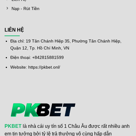
Nạp - Rút Tiền
LIÊN HỆ
Địa chỉ:
19 Tân Chánh Hiệp 35, Phường Tân Chánh Hiệp,
Quận 12, Tp. Hồ Chí Minh, VN
Điện thoại: +
842815881599
Website: https://pkbet.onl/
#nhacaipkbet;#dangnhappkbet;#pkbet
PKBET
là nhà cái uy tín số 1 Châu Âu được rất nhiều anh
em tin tưởng bởi tỷ lệ trả thưởng vô cùng hấp dẫn