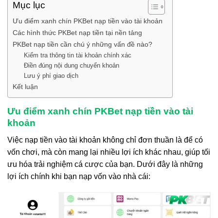
Mục lục
Ưu điểm xanh chín PKBet nạp tiền vào tài khoản
Các hình thức PKBet nạp tiền tại nền tảng
PKBet nạp tiền cần chú ý những vấn đề nào?
Kiểm tra thông tin tài khoản chính xác
Điền đúng nội dung chuyển khoản
Lưu ý phí giao dịch
Kết luận
Ưu điểm xanh chín PKBet nạp tiền vào tài
khoản
Việc nạp tiền vào tài khoản không chỉ đơn thuần là để có
vốn chơi, mà còn mang lại nhiều lợi ích khác nhau, giúp tối
ưu hóa trải nghiệm cá cược của bạn. Dưới đây là những
lợi ích chính khi bạn nạp vốn vào nhà cái: