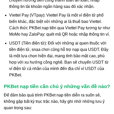
chuyển hướng đến cổng thanh toán an toàn, nhập
thông tin tài khoản ngân hàng sau đó xác nhận.
Viettel Pay (VTpay): Viettel Pay là một ví điện tử phổ
biến khác, đặc biệt với những ai là thuê bao Viettel.
Cách thức PKBet nạp tiền qua Viettel Pay tương tự như
MoMo hay ZaloPay: quét mã QR hoặc nhập thông tin ví.
USDT (Tiền điện tử): Đối với những ai quen thuộc với
tiền điện tử, snaa chơi cũng hỗ trợ nạp qua USDT. Đây
là một lựa chọn hiện đại, mang tính bảo mật cao, phù
hợp với xu hướng công nghệ. Bạn sẽ chuyển USDT từ
ví điện tử cá nhân của mình đến địa chỉ ví USDT của
PKBet.
PKBet nạp tiền cần chú ý những vấn đề nào?
Để đảm bảo quá trình PKBet nạp tiền diễn ra suôn sẻ,
không gặp bất kỳ trục trặc nào, hãy ghi nhớ những lưu ý
quan trọng sau: