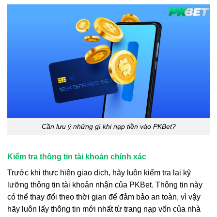
Cần lưu ý những gì khi nạp tiền vào PKBet?
Kiểm tra thông tin tài khoản chính xác
Trước khi thực hiện giao dịch, hãy luôn kiểm tra lại kỹ
lưỡng thông tin tài khoản nhận của PKBet. Thông tin này
có thể thay đổi theo thời gian để đảm bảo an toàn, vì vậy
hãy luôn lấy thông tin mới nhất từ trang nạp vốn của nhà