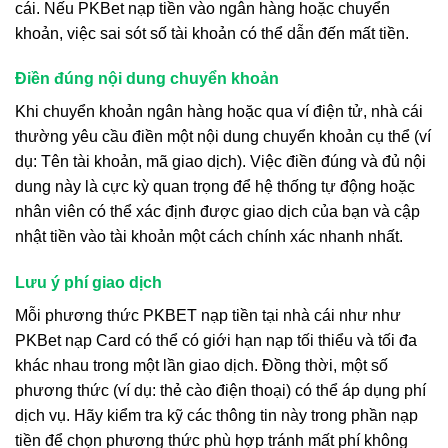
cái. Nếu PKBet nạp tiền vào ngân hàng hoặc chuyển
khoản, việc sai sót số tài khoản có thể dẫn đến mất tiền.
Điền đúng nội dung chuyển khoản
Khi chuyển khoản ngân hàng hoặc qua ví điện tử, nhà cái
thường yêu cầu điền một nội dung chuyển khoản cụ thể (ví
dụ: Tên tài khoản, mã giao dịch). Việc điền đúng và đủ nội
dung này là cực kỳ quan trọng để hệ thống tự động hoặc
nhân viên có thể xác định được giao dịch của bạn và cập
nhật tiền vào tài khoản một cách chính xác nhanh nhất.
Lưu ý phí giao dịch
Mỗi phương thức PKBET nạp tiền tại nhà cái như như
PKBet nạp Card có thể có giới hạn nạp tối thiểu và tối đa
khác nhau trong một lần giao dịch. Đồng thời, một số
phương thức (ví dụ: thẻ cào điện thoại) có thể áp dụng phí
dịch vụ. Hãy kiểm tra kỹ các thông tin này trong phần nạp
tiền để chọn phương thức phù hợp tránh mất phí không