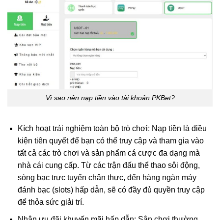
Vì sao nên nạp tiền vào tài khoản PKBet?
Kích hoạt trải nghiệm toàn bộ trò chơi: Nạp tiền là điều
kiện tiên quyết để bạn có thể truy cập và tham gia vào
tất cả các trò chơi và sản phẩm cá cược đa dạng mà
nhà cái cung cấp. Từ các trận đấu thể thao sôi động,
sòng bạc trực tuyến chân thực, đến hàng ngàn máy
đánh bạc (slots) hấp dẫn, sẽ có đầy đủ quyền truy cập
để thỏa sức giải trí.
Nhận ưu đãi khuyến mãi hấp dẫn: Sân chơi thường